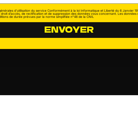
générales d'utilisation du service Conformément à la loi Informatique et Liberté du 6 Janvier 1
droit d’accès, de rectification et de suppression des données vous concernant. Les données 
itions de durée prévues par la norme simplifiée n°48 de la CNIL
ENVOYER