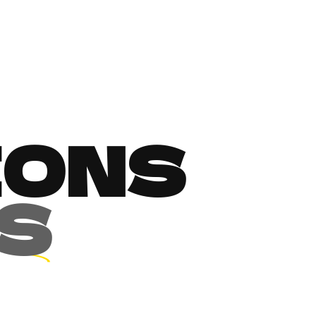
IONS
S