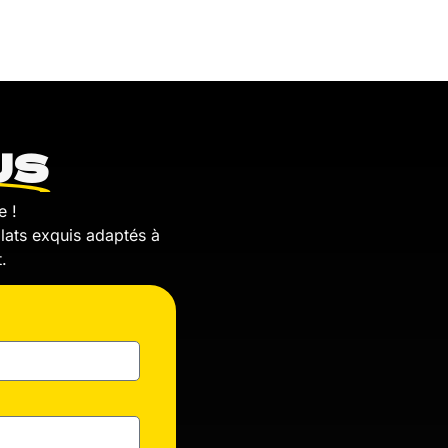
US
e !
plats exquis adaptés à
.