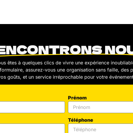
ENCONTRONS NO
us êtes à quelques clics de vivre une expérience inoubliabl
formulaire, assurez-vous une organisation sans faille, des 
vos goûts, et un service irréprochable pour votre événement
Prénom
Téléphone