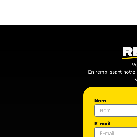
R
Vo
En remplissant notre 
Nom
E-mail